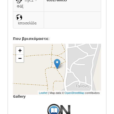
Τηλ.2 -
Φάξ
Ιστοσελίδα
Που βρισκόμαστε:
+
−
Leaflet
| Map data ©
OpenStreetMap
contributors
Gallery