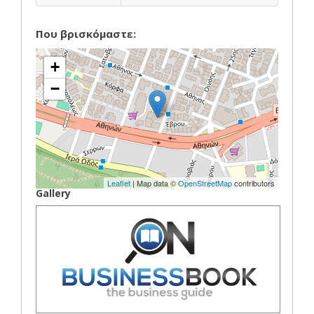
Που βρισκόμαστε:
+
−
Leaflet
| Map data ©
OpenStreetMap
contributors
Gallery