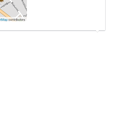
etMap
contributors