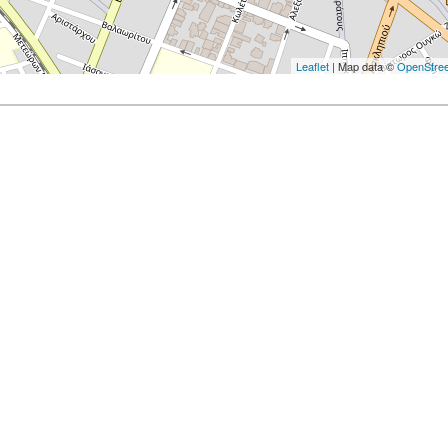
Leaflet
| Map data ©
OpenStre