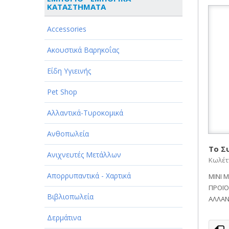
ΚΑΤΑΣΤΗΜΑΤΑ
ΑΘΛΗΤΙΣΜΟΣ
Accessories
ΑΥΤΟΚΙΝΗΤΑ - ΜΗΧΑΝΕΣ - ΣΚΑΦΗ
Ακουστικά Βαρηκοΐας
ΔΙΑΣΚΕΔΑΣΗ - ΨΥΧΑΓΩΓΙΑ - ΤΕΧΝΕΣ
Είδη Υγιεινής
ΔΙΑΦΗΜΙΣΗ - ΜΜΕ
Pet Shop
ΕΚΚΛΗΣΙΕΣ - ΦΙΛΑΝΘΡΩΠΙΚΑ
ΣΩΜΑΤΕΙΑ
Αλλαντικά-Τυροκομικά
ΕΚΠΑΙΔΕΥΣΗ - ΣΧΟΛΕΣ
Ανθοπωλεία
ΕΜΠΟΡΙΟ - ΕΜΠΟΡΙΚΑ
Το Σ
Ανιχνευτές Μετάλλων
ΚΑΤΑΣΤΗΜΑΤΑ
Κωλέττ
Απορρυπαντικά - Χαρτικά
MINI 
ΕΡΓΟΣΤΑΣΙΑ - ΒΙΟΜΗΧΑΝΙΕΣ
ΠΡΟΪΟ
Βιβλιοπωλεία
ΞΕΝΟΔΟΧΕΙΑ - ΤΟΥΡΙΣΜΟΣ
ΑΛΛΑΝ
Δερμάτινα
ΟΜΟΡΦΙΑ