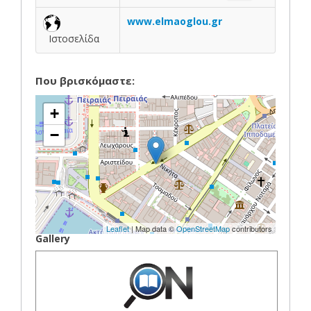
www.elmaoglou.gr
Ιστοσελίδα
Που βρισκόμαστε:
+
−
Leaflet
| Map data ©
OpenStreetMap
contributors
Gallery