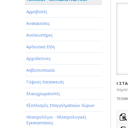
ΑΘΛΗΤΙΣΜΟΣ
Αμμοβολές
ΑΥΤΟΚΙΝΗΤΑ - ΜΗΧΑΝΕΣ - ΣΚΑΦΗ
Ανακαινίσεις
ΔΙΑΣΚΕΔΑΣΗ - ΨΥΧΑΓΩΓΙΑ - ΤΕΧΝΕΣ
Ανελκυστήρες
ΔΙΑΦΗΜΙΣΗ - ΜΜΕ
Αρδευτικά Είδη
ΕΚΚΛΗΣΙΕΣ - ΦΙΛΑΝΘΡΩΠΙΚΑ
ΣΩΜΑΤΕΙΑ
Αρχιτέκτονες
ΕΚΠΑΙΔΕΥΣΗ - ΣΧΟΛΕΣ
Ασβεστοποιεία
ΕΜΠΟΡΙΟ - ΕΜΠΟΡΙΚΑ ΚΑΤΑΣΤΗΜΑΤΑ
Γύψινες Κατασκευές
Ι ΣΤ
Δημητρ
ΕΡΓΟΣΤΑΣΙΑ - ΒΙΟΜΗΧΑΝΙΕΣ
Ελαιοχρωματιστές
ΤΕΧΝΙ
ΞΕΝΟΔΟΧΕΙΑ - ΤΟΥΡΙΣΜΟΣ
Εξοπλισμός Επαγγελματικών Χώρων
ΟΜΟΡΦΙΑ
Ηλεκτρολόγοι - Ηλεκτρολογικές
Εγκαταστάσεις