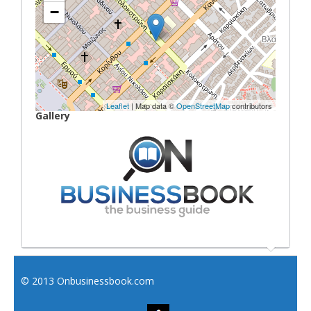
−
Leaflet
| Map data ©
OpenStreetMap
contributors
Gallery
© 2013 Onbusinessbook.com