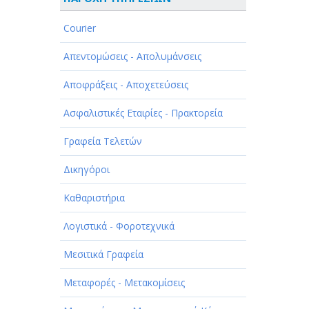
ΑΘΛΗΤΙΣΜΟΣ
Courier
ΑΥΤΟΚΙΝΗΤΑ - ΜΗΧΑΝΕΣ - ΣΚΑΦΗ
Απεντομώσεις - Απολυμάνσεις
ΔΙΑΣΚΕΔΑΣΗ - ΨΥΧΑΓΩΓΙΑ - ΤΕΧΝΕΣ
Αποφράξεις - Αποχετεύσεις
ΔΙΑΦΗΜΙΣΗ - ΜΜΕ
Ασφαλιστικές Εταιρίες - Πρακτορεία
ΕΚΚΛΗΣΙΕΣ - ΦΙΛΑΝΘΡΩΠΙΚΑ
ΣΩΜΑΤΕΙΑ
Γραφεία Τελετών
ΕΚΠΑΙΔΕΥΣΗ - ΣΧΟΛΕΣ
Δικηγόροι
ΕΜΠΟΡΙΟ - ΕΜΠΟΡΙΚΑ ΚΑΤΑΣΤΗΜΑΤΑ
Καθαριστήρια
ΕΡΓΟΣΤΑΣΙΑ - ΒΙΟΜΗΧΑΝΙΕΣ
Λογιστικά - Φοροτεχνικά
ΞΕΝΟΔΟΧΕΙΑ - ΤΟΥΡΙΣΜΟΣ
Μεσιτικά Γραφεία
ΟΜΟΡΦΙΑ
Μεταφορές - Μετακομίσεις