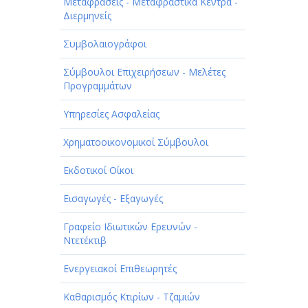
ΠΑΡΟΧΗ ΥΠΗΡΕΣΙΩΝ
Μεταφράσεις - Μεταφραστικά Κέντρα -
Διερμηνείς
ΤΕΧΝΙΚΑ - ΚΑΤΑΣΚΕΥΑΣΤΙΚΑ
Συμβολαιογράφοι
ΤΕΧΝΟΛΟΓΙΑ
Σύμβουλοι Επιχειρήσεων - Μελέτες
ΥΓΕΙΑ - ΙΑΤΡΟΙ
Προγραμμάτων
ΦΑΓΗΤΟ
Υπηρεσίες Ασφαλείας
Χρηματοοικονομικοί Σύμβουλοι
Εκδοτικοί Οίκοι
Εισαγωγές - Εξαγωγές
Γραφείο Ιδιωτικών Ερευνών -
Ντετέκτιβ
Ενεργειακοί Επιθεωρητές
Καθαρισμός Κτιρίων - Τζαμιών