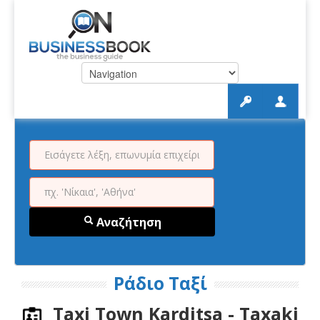
Αναζήτηση
Ράδιο Ταξί
Taxi Town Karditsa - Taxaki