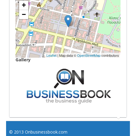
+
−
Leaflet
| Map data ©
OpenStreetMap
contributors
Gallery
© 2013 Onbusinessbook.com