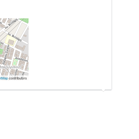
etMap
contributors