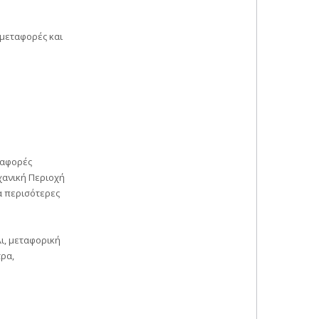
 μεταφορές και
ταφορές
χανική Περιοχή
α περισότερες
ι, μεταφορική
ρα,