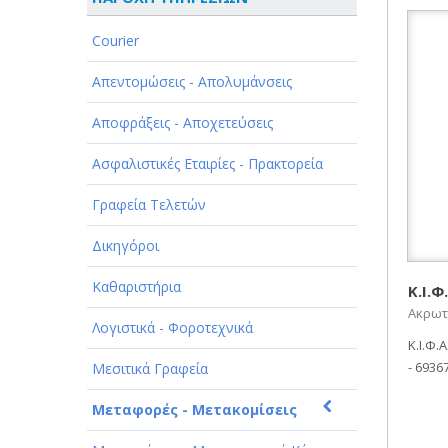
ΑΘΛΗΤΙΣΜΟΣ
Courier
ΑΥΤΟΚΙΝΗΤΑ - ΜΗΧΑΝΕΣ - ΣΚΑΦΗ
Απεντομώσεις - Απολυμάνσεις
ΔΙΑΣΚΕΔΑΣΗ - ΨΥΧΑΓΩΓΙΑ - ΤΕΧΝΕΣ
Αποφράξεις - Αποχετεύσεις
ΔΙΑΦΗΜΙΣΗ - ΜΜΕ
Ασφαλιστικές Εταιρίες - Πρακτορεία
ΕΚΚΛΗΣΙΕΣ - ΦΙΛΑΝΘΡΩΠΙΚΑ
ΣΩΜΑΤΕΙΑ
Γραφεία Τελετών
ΕΚΠΑΙΔΕΥΣΗ - ΣΧΟΛΕΣ
Δικηγόροι
ΕΜΠΟΡΙΟ - ΕΜΠΟΡΙΚΑ ΚΑΤΑΣΤΗΜΑΤΑ
Καθαριστήρια
Κ.Ι.
Ακρωτη
ΕΡΓΟΣΤΑΣΙΑ - ΒΙΟΜΗΧΑΝΙΕΣ
Λογιστικά - Φοροτεχνικά
Κ.Ι.Φ.
ΞΕΝΟΔΟΧΕΙΑ - ΤΟΥΡΙΣΜΟΣ
- 6936
Μεσιτικά Γραφεία
ΟΜΟΡΦΙΑ
Μεταφορές - Μετακομίσεις