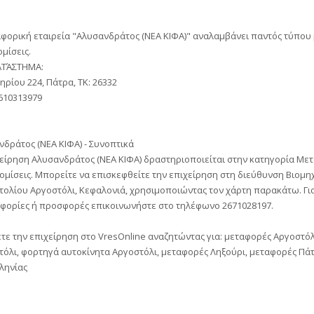
αφορική εταιρεία "Αλυσανδράτος (ΝΕΑ ΚΙΦΑ)" αναλαμβάνει παντός τύπου
μίσεις.
ΤΆΣΤΗΜΑ:
ρίου 224, Πάτρα, ΤΚ: 26332
610313979
δράτος (ΝΕΑ ΚΙΦΑ) - Συνοπτικά
χείρηση Αλυσανδράτος (ΝΕΑ ΚΙΦΑ) δραστηριοποιείται στην κατηγορία Με
μίσεις. Μπορείτε να επισκεφθείτε την επιχείρηση στη διεύθυνση Βιομη
τολίου Αργοστόλι, Κεφαλονιά, χρησιμοποιώντας τον χάρτη παρακάτω. Γι
φορίες ή προσφορές επικοινωνήστε στο τηλέφωνο 2671028197.
τε την επιχείρηση στο VresOnline αναζητώντας για: μεταφορές Αργοστόλ
τόλι, φορτηγά αυτοκίνητα Αργοστόλι, μεταφορές Ληξούρι, μεταφορές Πάτ
ληνίας