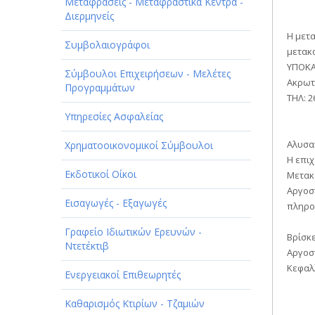
ΠΑΡΟΧΗ ΥΠΗΡΕΣΙΩΝ
Μεταφράσεις - Μεταφραστικά Κέντρα -
Διερμηνείς
ΤΕΧΝΙΚΑ - ΚΑΤΑΣΚΕΥΑΣΤΙΚΑ
Η μετ
Συμβολαιογράφοι
μετακο
ΤΕΧΝΟΛΟΓΙΑ
ΥΠΟΚΑ
Σύμβουλοι Επιχειρήσεων - Μελέτες
Ακρωτη
ΥΓΕΙΑ - ΙΑΤΡΟΙ
Προγραμμάτων
ΤΗΛ: 2
ΦΑΓΗΤΟ
Υπηρεσίες Ασφαλείας
Αλυσαν
Χρηματοοικονομικοί Σύμβουλοι
Η επι
Εκδοτικοί Οίκοι
Μετακο
Αργοσ
Εισαγωγές - Εξαγωγές
πληρο
Γραφείο Ιδιωτικών Ερευνών -
Βρίσκε
Ντετέκτιβ
Αργοσ
Κεφαλ
Ενεργειακοί Επιθεωρητές
Καθαρισμός Κτιρίων - Τζαμιών