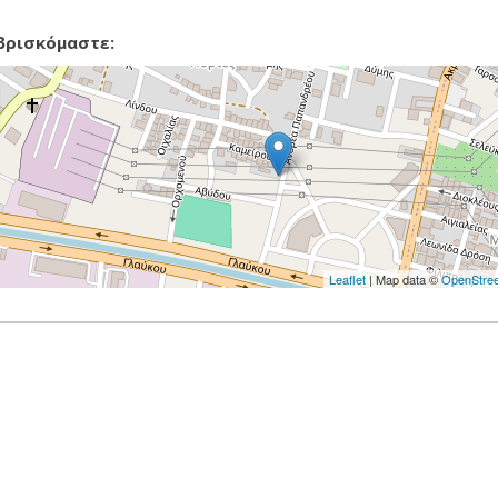
βρισκόμαστε:
Leaflet
| Map data ©
OpenStre