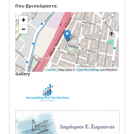
Που βρισκόμαστε:
+
−
Leaflet
| Map data ©
OpenStreetMap
contributors
Gallery