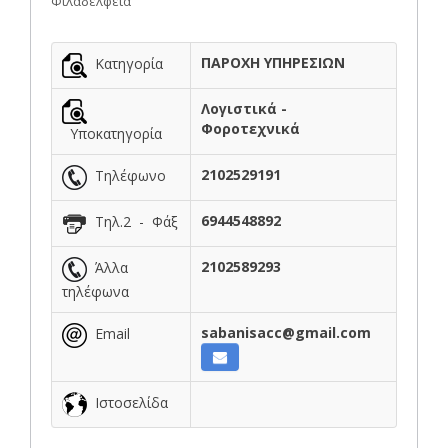
Φιλαδέλφεια
ΠΑΡΟΧΗ ΥΠΗΡΕΣΙΩΝ
Κατηγορία
Λογιστικά -
Φοροτεχνικά
Υποκατηγορία
2102529191
Τηλέφωνο
6944548892
Τηλ.2 - Φάξ
2102589293
Άλλα
τηλέφωνα
sabanisacc@gmail.com
Email
Ιστοσελίδα