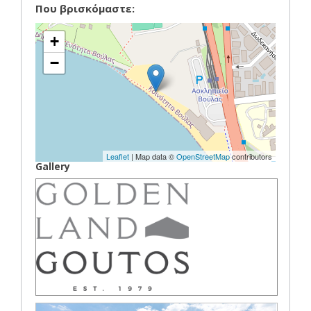
Που βρισκόμαστε:
+
−
Leaflet
| Map data ©
OpenStreetMap
contributors
Gallery