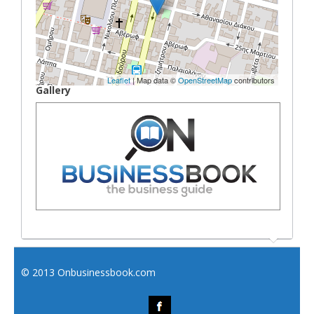
Leaflet
| Map data ©
OpenStreetMap
contributors
Gallery
© 2013 Onbusinessbook.com